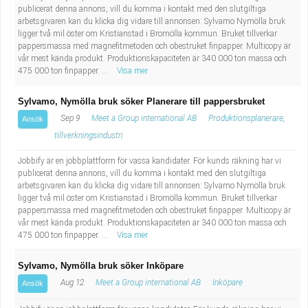
publicerat denna annons, vill du komma i kontakt med den slutgiltiga
arbetsgivaren kan du klicka dig vidare till annonsen: Sylvamo Nymölla bruk
ligger två mil öster om Kristianstad i Bromölla kommun. Bruket tillverkar
pappersmassa med magnefitmetoden och obestruket finpapper. Multicopy är
vår mest kända produkt. Produktionskapaciteten är 340 000 ton massa och
475 000 ton finpapper. ...
Visa mer
Sylvamo, Nymölla bruk söker Planerare till pappersbruket
Sep 9
Meet a Group international AB
Produktionsplanerare,
Ansök
tillverkningsindustri
Jobbify är en jobbplattform för vassa kandidater. För kunds räkning har vi
publicerat denna annons, vill du komma i kontakt med den slutgiltiga
arbetsgivaren kan du klicka dig vidare till annonsen: Sylvamo Nymölla bruk
ligger två mil öster om Kristianstad i Bromölla kommun. Bruket tillverkar
pappersmassa med magnefitmetoden och obestruket finpapper. Multicopy är
vår mest kända produkt. Produktionskapaciteten är 340 000 ton massa och
475 000 ton finpapper. ...
Visa mer
Sylvamo, Nymölla bruk söker Inköpare
Aug 12
Meet a Group international AB
Inköpare
Ansök