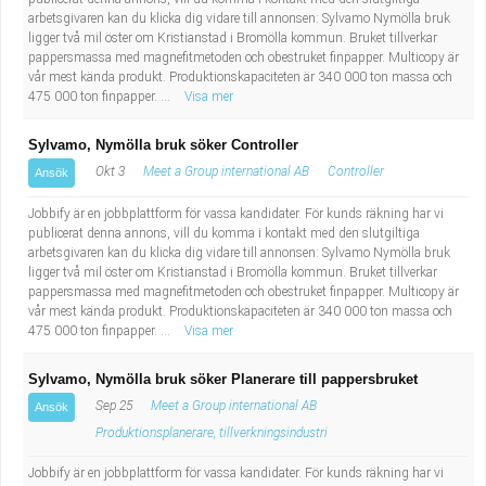
Industriell tillverkning
Behandlingsassistent/Socialpedagog
arbetsgivaren kan du klicka dig vidare till annonsen: Sylvamo Nymölla bruk
ligger två mil öster om Kristianstad i Bromölla kommun. Bruket tillverkar
pappersmassa med magnefitmetoden och obestruket finpapper. Multicopy är
Installation, drift, underhåll
Tandsköterska
vår mest kända produkt. Produktionskapaciteten är 340 000 ton massa och
475 000 ton finpapper. ...
Visa mer
Kropps- och skönhetsvård
Budbilsförare
Sylvamo, Nymölla bruk söker Controller
Okt 3
Meet a Group international AB
Controller
Ansök
Kultur, media, design
Tidningsbud/Tidningsdistributör
Jobbify är en jobbplattform för vassa kandidater. För kunds räkning har vi
Militärt arbete
Lärare i fritidshem/Fritidspedagog
publicerat denna annons, vill du komma i kontakt med den slutgiltiga
arbetsgivaren kan du klicka dig vidare till annonsen: Sylvamo Nymölla bruk
ligger två mil öster om Kristianstad i Bromölla kommun. Bruket tillverkar
Naturbruk
Taxiförare/Taxichaufför
pappersmassa med magnefitmetoden och obestruket finpapper. Multicopy är
vår mest kända produkt. Produktionskapaciteten är 340 000 ton massa och
475 000 ton finpapper. ...
Visa mer
Naturvetenskapligt arbete
Läkarsekreterare/Vårdadmin/Medicinsk
Sylvamo, Nymölla bruk söker Planerare till pappersbruket
sekreterare
Pedagogiskt arbete
Sep 25
Meet a Group international AB
Ansök
Produktionsplanerare, tillverkningsindustri
Lastbilsförare m.fl.
Sanering och renhållning
Jobbify är en jobbplattform för vassa kandidater. För kunds räkning har vi