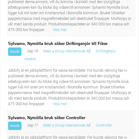
publicerat denna annons, vill du komma i kontakt med den slutgiltiga
Fastighetsskötare
Socialt arbete
arbetsgivaren kan du klicka dig vidare till annonsen: Sylvamo Nymölla bruk
ligger två mil öster om Kristianstad i Bromölla kommun. Bruket tillverkar
Informatör/Kommunikatör
Säkerhetsarbete
pappersmassa med magnefitmetoden och obestruket finpapper. Multicopy är
vår mest kända produkt. Produktionskapaciteten är 340 000 ton massa och
475 000 ton finpapper. ...
Visa mer
Brevbärare
Tekniskt arbete
Sylvamo, Nymölla bruk söker Driftingenjör till Fiber
Sjuksköterska, grundutbildad
Transport
Sep 19
Meet a Group international AB
Driftingenjör,
Ansök
maskin
Kock, storhushåll
Jobbify är en jobbplattform för vassa kandidater. För kunds räkning har vi
publicerat denna annons, vill du komma i kontakt med den slutgiltiga
Undersköterska, vård- o specialavd. o mottagning
arbetsgivaren kan du klicka dig vidare till annonsen: Sylvamo Nymölla bruk
ligger två mil öster om Kristianstad i Bromölla kommun. Bruket tillverkar
pappersmassa med magnefitmetoden och obestruket finpapper. Multicopy är
Bibliotekarie
vår mest kända produkt. Produktionskapaciteten är 340 000 ton massa och
475 000 ton finpapper. ...
Visa mer
Administrativ assistent
Sylvamo, Nymölla bruk söker Controller
Lärare i gymnasiet
Sep 17
Meet a Group international AB
Controller
Ansök
Jobbify är en jobbplattform för vassa kandidater. För kunds räkning har vi