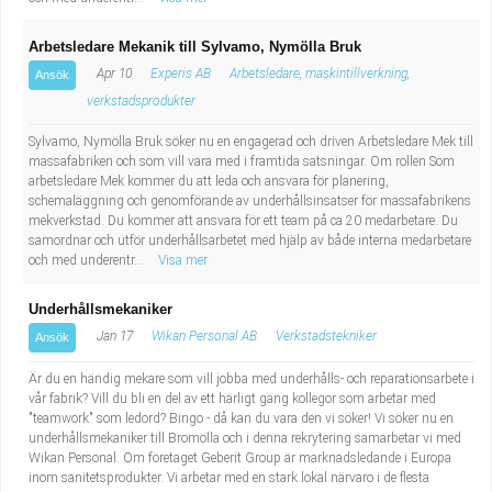
Arbetsledare Mekanik till Sylvamo, Nymölla Bruk
Apr 10
Experis AB
Arbetsledare, maskintillverkning,
Ansök
verkstadsprodukter
Sylvamo, Nymölla Bruk söker nu en engagerad och driven Arbetsledare Mek till
massafabriken och som vill vara med i framtida satsningar. Om rollen Som
arbetsledare Mek kommer du att leda och ansvara för planering,
schemaläggning och genomförande av underhållsinsatser för massafabrikens
mekverkstad. Du kommer att ansvara för ett team på ca 20 medarbetare. Du
samordnar och utför underhållsarbetet med hjälp av både interna medarbetare
och med underentr...
Visa mer
Underhållsmekaniker
Jan 17
Wikan Personal AB
Verkstadstekniker
Ansök
Är du en händig mekare som vill jobba med underhålls- och reparationsarbete i
vår fabrik? Vill du bli en del av ett härligt gäng kollegor som arbetar med
"teamwork" som ledord? Bingo - då kan du vara den vi söker! Vi söker nu en
underhållsmekaniker till Bromölla och i denna rekrytering samarbetar vi med
Wikan Personal. Om företaget Geberit Group är marknadsledande i Europa
inom sanitetsprodukter. Vi arbetar med en stark lokal närvaro i de flesta