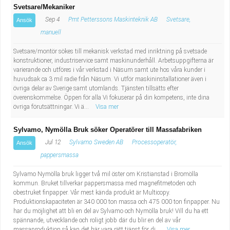
Svetsare/Mekaniker
Sep 4
Pmt Petterssons Maskinteknik AB
Svetsare,
Ansök
manuell
Svetsare/montör sökes till mekanisk verkstad med inriktning på svetsade
konstruktioner, industriservice samt maskinunderhåll. Arbetsuppgifterna är
varierande och utföres i vår verkstad i Näsum samt ute hos våra kunder i
huvudsak ca 3 mil radie från Näsum. Vi utför maskininstallationer även i
övriga delar av Sverige samt utomlands. Tjänsten tillsätts efter
överenskommelse. Öppen för alla Vi fokuserar på din kompetens, inte dina
övriga förutsättningar. Vi ä...
Visa mer
Sylvamo, Nymölla Bruk söker Operatörer till Massafabriken
Jul 12
Sylvamo Sweden AB
Processoperatör,
Ansök
pappersmassa
Sylvamo Nymölla bruk ligger två mil öster om Kristianstad i Bromölla
kommun. Bruket tillverkar pappersmassa med magnefitmetoden och
obestruket finpapper. Vår mest kända produkt är Multicopy.
Produktionskapaciteten är 340 000 ton massa och 475 000 ton finpapper. Nu
har du möjlighet att bli en del av Sylvamo och Nymölla bruk! Vill du ha ett
spännande, utvecklande och roligt jobb där du blir en del av vår
massaproduktion så kan det här vara rätt tjänst för di...
Visa mer