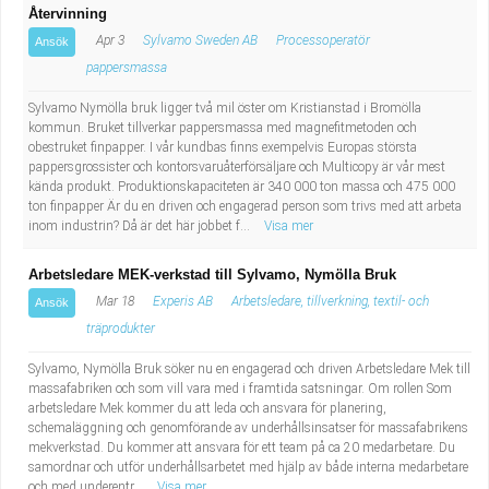
Återvinning
Apr 3
Sylvamo Sweden AB
Processoperatör
Ansök
pappersmassa
Sylvamo Nymölla bruk ligger två mil öster om Kristianstad i Bromölla
kommun. Bruket tillverkar pappersmassa med magnefitmetoden och
obestruket finpapper. I vår kundbas finns exempelvis Europas största
pappersgrossister och kontorsvaruåterförsäljare och Multicopy är vår mest
kända produkt. Produktionskapaciteten är 340 000 ton massa och 475 000
ton finpapper Är du en driven och engagerad person som trivs med att arbeta
inom industrin? Då är det här jobbet f...
Visa mer
Arbetsledare MEK-verkstad till Sylvamo, Nymölla Bruk
Mar 18
Experis AB
Arbetsledare, tillverkning, textil- och
Ansök
träprodukter
Sylvamo, Nymölla Bruk söker nu en engagerad och driven Arbetsledare Mek till
massafabriken och som vill vara med i framtida satsningar. Om rollen Som
arbetsledare Mek kommer du att leda och ansvara för planering,
schemaläggning och genomförande av underhållsinsatser för massafabrikens
mekverkstad. Du kommer att ansvara för ett team på ca 20 medarbetare. Du
samordnar och utför underhållsarbetet med hjälp av både interna medarbetare
och med underentr...
Visa mer