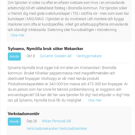
Om tjänsten Vi söker nu efter en erfaren svetsare som trivs i en omväxlande
arbetsmiljö till ett väletablerat företag i Bromölla kommun. För tjänsten söker
vi främst dig med goda svetskunskaper i TIG i rostfria rör - men som även har
kunskaper i MIG/MAG. I tjänsten är du involverad i att montera och bygga
maskiner som ofta är kundspecifika, vilket gör arbetsuppgifterna omväxlande
och ständigt intressanta. Svetsning sker huvudsakligen i rörsvetsning ...
Visa mer
Sylvamo, Nymölla bruk söker Mekaniker
Okt 8
Sylvamo Sweden AB
Verktygsmakare
Ansök
Sylvamo Nymölla bruk ligger två mil öster om Kristianstad i Bromölla
kommun. Bruket tillverkar pappersmassa med magnefitmetoden och
obestruket finpapper. Multicopy är vår mest kända produkt.
Produktionskapaciteten är 340 000 ton massa och 475 000 ton finpapper. Är
du en person som har sinne för teknisk problemlösning, är noggrann och
ansvarstagande? Då kan det här vara tjänsten för dig! Vad erbjuder vi dig? Hos
oss på Sylvamo, Nymölla bruk får du möjlighet...
Visa mer
Verkstadsmontör
Sep 26
Wikan Personal AB
Ansök
Verkstadsmekaniker/Verkstadstekniker