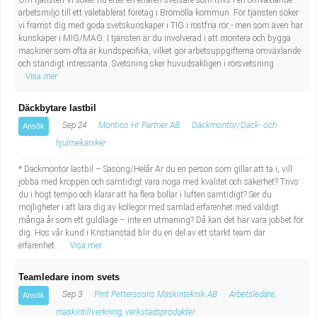
Om tjänsten Vi söker nu efter en erfaren svetsare som trivs i en omväxlande
arbetsmiljö till ett väletablerat företag i Bromölla kommun. För tjänsten söker
vi främst dig med goda svetskunskaper i TIG i rostfria rör - men som även har
kunskaper i MIG/MAG. I tjänsten är du involverad i att montera och bygga
maskiner som ofta är kundspecifika, vilket gör arbetsuppgifterna omväxlande
och ständigt intressanta. Svetsning sker huvudsakligen i rörsvetsning ...
Visa mer
Däckbytare lastbil
Sep 24
Montico Hr Partner AB
Däckmontör/Däck- och
Ansök
hjulmekaniker
* Däckmontör lastbil – Säsong/Helår Är du en person som gillar att ta i, vill
jobba med kroppen och samtidigt vara noga med kvalitet och säkerhet? Trivs
du i högt tempo och klarar att ha flera bollar i luften samtidigt? Ser du
möjligheter i att lära dig av kollegor med samlad erfarenhet med väldigt
många år som ett guldläge – inte en utmaning? Då kan det här vara jobbet för
dig. Hos vår kund i Kristianstad blir du en del av ett starkt team där
erfarenhet...
Visa mer
Teamledare inom svets
Sep 3
Pmt Petterssons Maskinteknik AB
Arbetsledare,
Ansök
maskintillverkning, verkstadsprodukter