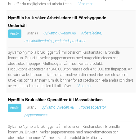
bruk får du möjligheten att arbeta i ett s...
Visa mer
Nymölla bruk söker Arbetsledare till Förebyggande
Underhåll
Mar 11
Sylvamo Sweden AB
Arbetsledare,
Ansök
maskintillverkning, verkstadsprodukter
Sylvamo Nymölla bruk ligger två mil öster om Kristianstad i Bromölla
kommun. Bruket tillverkar pappersmassa med magnefitmetoden och
obestruket finpapper. Multicopy är vår mest kända produkt.
Produktionskapaciteten är 340 000 ton massa och 475 000 ton finpapper. Är
du vår nya ledare som trivs med att motivera dina medarbetare och se dem
utvecklas och ta ansvar? Om du brinner för att coacha och leda andra och drivs
av resultat och möjligheten till att påver...
Visa mer
Nymölla Bruk söker Operatörer till Massafabriken
Mar 5
Sylvamo Sweden AB
Processoperatör,
Ansök
pappersmassa
Sylvamo Nymölla bruk ligger två mil öster om Kristianstad i Bromölla
kommun. Bruket tillverkar pappersmassa med magnefitmetoden och
obestruket finpapper. Vår mest kända produkt är Multicopy.