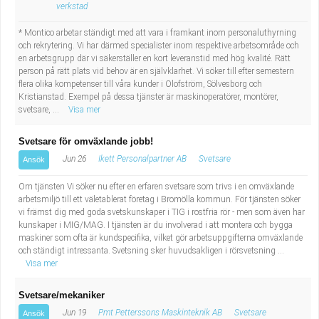
verkstad
* Montico arbetar ständigt med att vara i framkant inom personaluthyrning
och rekrytering. Vi har därmed specialister inom respektive arbetsområde och
en arbetsgrupp där vi säkerställer en kort leveranstid med hög kvalité. Rätt
person på rätt plats vid behov är en självklarhet. Vi söker till efter semestern
flera olika kompetenser till våra kunder i Olofström, Sölvesborg och
Kristianstad. Exempel på dessa tjänster är maskinoperatörer, montörer,
svetsare, ...
Visa mer
Svetsare för omväxlande jobb!
Jun 26
Ikett Personalpartner AB
Svetsare
Ansök
Om tjänsten Vi söker nu efter en erfaren svetsare som trivs i en omväxlande
arbetsmiljö till ett väletablerat företag i Bromölla kommun. För tjänsten söker
vi främst dig med goda svetskunskaper i TIG i rostfria rör - men som även har
kunskaper i MIG/MAG. I tjänsten är du involverad i att montera och bygga
maskiner som ofta är kundspecifika, vilket gör arbetsuppgifterna omväxlande
och ständigt intressanta. Svetsning sker huvudsakligen i rörsvetsning ...
Visa mer
Svetsare/mekaniker
Jun 19
Pmt Petterssons Maskinteknik AB
Svetsare
Ansök