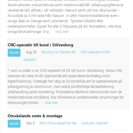
konstruktioner, industriservice samt maskinunderhåll. Arbetsuppgifterna är
varierande och utföres i vår verkstad i Näsum samt ute hos våra kunder i
huvudsak ca 3 mil radie från Näsum. Vi utför maskininstallationer även i
övriga delar av Sverige samt utomlands. Tjänsten tillsätts efter
överenskommelse. Öppen för alla Vi fokuserar på din kompetens, inte dina
övriga förutsättningar. Vi ä...
Visa mer
CNC-operatör till kund i Sölvesborg
Aug 28
Montico Hr Partner AB
CNC-operatör/FMS-
Ansök
operatör
* Just nu söker vi en CNC-operatör till till vår kund i Sölvesborg. Missa inte
chansen att söka till ett spännande och expanderande företag inom
legotillverkning. Företaget har idag ca 50 anställda och är specialiserade på
pressgjutning av aluminium, men också på efterföljande bearbetning,
ytbehandling samt montering. Produkterna återfinns bland annat inom de
medicintekniska områdena, hos tillverkare av professionella utrustningar för
restauranger/storkö...
Visa mer
Omväxlande svets & montage
Sep 8
Ikett Personalpartner AB
Svetsare, manuell
Ansök