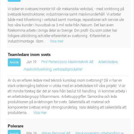
Vi söker en svetsare/montör till vår mekaniska verkstad, - med inriktning på
svetsade konstruktioner, industriservice samt maskinunderhåll. Vi arbetar
både med tillverkning i verkstad samt montage, reparationer och service ute
hos våra kunder i huvudsak ca 3 mil radie från Näsum. Det kan även
förekomma arbete i övriga delar av Sverige. Din profil -Du som söker har
tidigare utbildning och/eller erfarenhet av svetsning. -Erfarenhet av
industrimontage. -Som...
Visa mer
Teamledare inom svets
Jun 19
Pmt Petterssons Maskinteknik AB
Arbetsledare,
Ansök
maskintillverkning, verkstadsprodukter
Är du en erfaren ledare med teknisk kunskap inom svetsning? Då vi har en
stark orderingång behöver vi utöka med en arbetsledare till våra projekt. Vi är
ett mindre företag där det är nära från beslut till handling. Vi kommer arbeta i
en arbetsledargrupp tillsammans. Arbetsuppgifter: Samordna och leda
produktionen på avdelningen för svets. Säkerställa att material och
komponenter svetsas enligt ritningsunderlag. Vara delaktig att säkerställa att
produkterna...
Visa mer
Polerare
Maj 16
Wikan Personal AB
Maskinoperatör ytbehandling av
Ansök