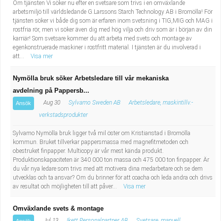
Om tjänsten Vi söker nu efter en svetsare som trivs i en omväxlande
arbetsmiljö till världsledande G.Larssons Starch Technology AB i Bromölla! För
tjänsten söker vi både dig som är erfaren inom svetsning i TIG,MIG och MAG i
rostfria rör, men vi söker även dig med hög vilja och driv som är i början av din
karriär! Som svetsare kommer du att arbeta med svets och montage av
egenkonstruerade maskiner i rostfritt material. I tjänsten är du involverad i
att...
Visa mer
Nymölla bruk söker Arbetsledare till vår mekaniska
avdelning på Pappersb...
Aug 30
Sylvamo Sweden AB
Arbetsledare, maskintillv.-
Ansök
verkstadsprodukter
Sylvamo Nymölla bruk ligger två mil öster om Kristianstad i Bromölla
kommun. Bruket tillverkar pappersmassa med magnefitmetoden och
obestruket finpapper. Multicopy är vår mest kända produkt.
Produktionskapaciteten är 340 000 ton massa och 475 000 ton finpapper. Är
du vår nya ledare som trivs med att motivera dina medarbetare och se dem
utvecklas och ta ansvar? Om du brinner för att coacha och leda andra och drivs
av resultat och möjligheten till att påver...
Visa mer
Omväxlande svets & montage
Jul 13
Ikett Personalpartner AB
Svetsare, manuell