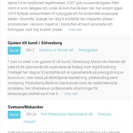
denna tid en traditionell kapellmakare. 2007 gick nuvarande ägaren Peter
Holm in som delägare och under de kommande åren blev han ensam ägare.
2019 flyttade verksamheten till nybyggda och för ändamålet anpassade
lokaler i Bromölla. Bolaget har idag 9 anställda där merparten jobbar i
produktionen. Hansson Kapell är i branschen ett känt varumärke och
förknippas med hög kvalitet, proble...
Visa mer
Gjutare till kund i Sölvesborg
Okt 2
Montico Hr Partner AB
Pressgjutare
Ansök
* Just nu söker vi en gjutare till vår kund i Sölvesborg! Missa inte chansen att
söka till ett spännande och expanderande företag inom legotillverkning.
Företaget har idag ca 50 anställda och är specialiserade på pressgjutning av
aluminium, men också på efterföljande bearbetning, ytbehandling samt
montering. Produkterna återfinns bland annat inom de medicintekniska
områdena, hos tillverkare av professionella utrustningar för
restauranger/storkök samt hos k...
Visa mer
Svetsare/Mekaniker
Okt 24
Pmt Petterssons Maskinteknik AB
Svetsare,
Ansök
manuell
Svetsare/montör sökes till mekanisk verkstad med inriktning på svetsade