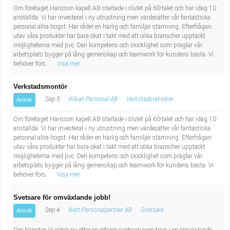
Om företaget Hansson kapell AB startade i slutet på 60-talet och har idag 10
anställda. Vi har investerat i ny utrustning men värdesätter vår fantastiska
personal allra högst. Här råder en härlig och familjär stämning. Efterfrågan
utav våra produkter har bara ökat i takt med att olika branscher upptäckt
möjligheterna med pvc. Den kompetens och skicklighet som präglar vår
arbetsplats bygger på lång gemenskap och teamwork för kundens bästa. Vi
behöver förs...
Visa mer
Verkstadsmontör
Sep 5
Wikan Personal AB
Verkstadstekniker
Ansök
Om företaget Hansson kapell AB startade i slutet på 60-talet och har idag 10
anställda. Vi har investerat i ny utrustning men värdesätter vår fantastiska
personal allra högst. Här råder en härlig och familjär stämning. Efterfrågan
utav våra produkter har bara ökat i takt med att olika branscher upptäckt
möjligheterna med pvc. Den kompetens och skicklighet som präglar vår
arbetsplats bygger på lång gemenskap och teamwork för kundens bästa. Vi
behöver förs...
Visa mer
Svetsare för omväxlande jobb!
Sep 4
Ikett Personalpartner AB
Svetsare
Ansök