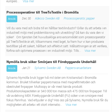
europeis...
Visa mer
Processoperatörer till TreeToTextile i Bromölla
Dec 30
Adecco Sweden AB
Processoperatör, papper
Ansök
Vill du vara med och bidra till en hållbar textilindustri? Gillar du att arbeta i en
industriell miljö med problemlösning och utveckling? Då kan du vara den vi
söker! Om tjänsten Det huvudsakliga ansvarsområdet som processoperatör
på TreeToTextile är att, tillsammans med laget, ta fram hur vi kan producera
textilfiber på ett säkert, hållbart och effektivt sätt. Målsättningen är att verifiera,
förfina och optimera processen i en industriell miljö. Tills...
Visa mer
Nymölla bruk söker Smörjare till Förebyggande Underhåll
Jan 21
Sylvamo Sweden AB
Pappersvaruarbetare
Ansök
Sylvamo Nymölla bruk ligger två mil öster om Kristianstad i Bromölla
kommun. Bruket tillverkar pappersmassa med magnefitmetoden och
obestruket finpapper. Multicopy är vår mest kända produkt.
Produktionskapaciteten är 340 000 ton massa och 475 000 ton finpapper. Till
vår avdelning MEK Förebyggande Underhåll (FU) söker vi en smörjare med
fokus Pannhus. Vad erbjuder vi dig? Hos oss på Sylvamo, Nymölla bruk får du
möjligheten att arbeta i ett stort internatio...
Visa mer