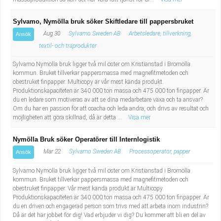
Sylvamo, Nymölla bruk söker Skiftledare till pappersbruket
Aug 30
Sylvamo Sweden AB
Arbetsledare, tillverkning,
Ansök
textil- och träprodukter
Sylvamo Nymölla bruk ligger två mil öster om Kristianstad i Bromölla
kommun. Bruket tillverkar pappersmassa med magnefitmetoden och
obestruket finpapper. Multicopy är vår mest kända produkt.
Produktionskapaciteten är 340 000 ton massa och 475 000 ton finpapper. Är
du en ledare som motiveras av att se dina medarbetare växa och ta ansvar?
Om du har en passion för att coacha och leda andra, och drivs av resultat och
möjligheten att göra skillnad, då är detta ...
Visa mer
Nymölla Bruk söker Operatörer till Internlogistik
Mar 22
Sylvamo Sweden AB
Processoperatör, papper
Ansök
Sylvamo Nymölla bruk ligger två mil öster om Kristianstad i Bromölla
kommun. Bruket tillverkar pappersmassa med magnefitmetoden och
obestruket finpapper. Vår mest kända produkt är Multicopy.
Produktionskapaciteten är 340 000 ton massa och 475 000 ton finpapper. Är
du en driven och engagerad person som trivs med att arbeta inom industrin?
Då är det här jobbet för dig! Vad erbjuder vi dig? Du kommer att bli en del av