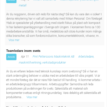
metall
Är du noggrann, driven och redo för nästa steg? Då kan du vara den vi söker! I
denna rekrytering har vi valt att samarbeta med Wikan Personal. Om företaget
Ytab är specialister på ytbehandling med starkt fokus på plast och komposit.
Vi har lackeringsanläggningar i Sverige och Ungern. I koncernen finns ca 100
medarbetare anställda. Vi har små, medelstora och stora kunder inom många
olika branscher, så som fordonsindustrin, konsumentelektronik, vitvaror, m...
Visa mer
Teamledare inom svets
Apr 11
Pmt Petterssons Maskinteknik AB
Arbetsledare,
Ansök
maskintillverkning, verkstadsprodukter
Är du en erfaren ledare med teknisk kunskap inom svetsning? Då vi har en
stark orderingång behöver vi utöka med en arbetsledare till våra projekt. Vi är
ett mindre företag där det är nära från beslut till handling. Vi kommer arbeta i
en arbetsledargrupp tillsammans. Arbetsuppgifter: Samordna och leda
produktionen på avdelningen för svets. Säkerställa att material och
komponenter svetsas enligt ritningsunderlag. Vara delaktig att säkerställa att
produkterna...
Visa mer