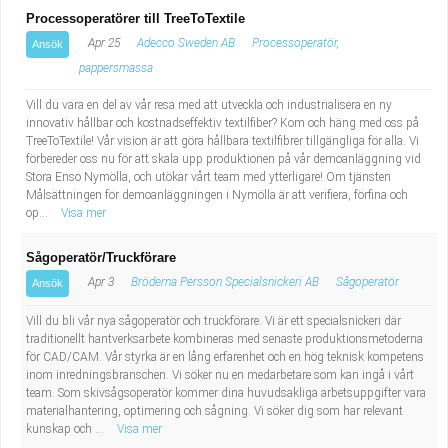
Processoperatörer till TreeToTextile
Apr 25
Adecco Sweden AB
Processoperatör,
Ansök
pappersmassa
Vill du vara en del av vår resa med att utveckla och industrialisera en ny
innovativ hållbar och kostnadseffektiv textilfiber? Kom och häng med oss på
TreeToTextile! Vår vision är att göra hållbara textilfibrer tillgängliga för alla. Vi
förbereder oss nu för att skala upp produktionen på vår demoanläggning vid
Stora Enso Nymölla, och utökar vårt team med ytterligare! Om tjänsten
Målsättningen för demoanläggningen i Nymölla är att verifiera, förfina och
op...
Visa mer
Sågoperatör/Truckförare
Apr 3
Bröderna Persson Specialsnickeri AB
Sågoperatör
Ansök
Vill du bli vår nya sågoperatör och truckförare. Vi är ett specialsnickeri där
traditionellt hantverksarbete kombineras med senaste produktionsmetoderna
för CAD/CAM. Vår styrka är en lång erfarenhet och en hög teknisk kompetens
inom inredningsbranschen. Vi söker nu en medarbetare som kan ingå i vårt
team. Som skivsågsoperatör kommer dina huvudsakliga arbetsuppgifter vara
materialhantering, optimering och sågning. Vi söker dig som har relevant
kunskap och ...
Visa mer