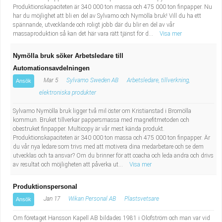
Produktionskapaciteten är 340 000 ton massa och 475 000 ton finpapper. Nu
har du möjlighet att bli en del av Sylvamo och Nymölla bruk! Vill du ha ett
spännande, utvecklande och roligt jobb där du blir en del av vår
massaproduktion så kan det här vara rätt tjänst för d...
Visa mer
Nymölla bruk söker Arbetsledare till
Automationsavdelningen
Mar 5
Sylvamo Sweden AB
Arbetsledare, tillverkning,
Ansök
elektroniska produkter
Sylvamo Nymölla bruk ligger två mil öster om Kristianstad i Bromölla
kommun. Bruket tillverkar pappersmassa med magnefitmetoden och
obestruket finpapper. Multicopy är vår mest kända produkt.
Produktionskapaciteten är 340 000 ton massa och 475 000 ton finpapper. Är
du vår nya ledare som trivs med att motivera dina medarbetare och se dem
utvecklas och ta ansvar? Om du brinner för att coacha och leda andra och drivs
av resultat och möjligheten att påverka ut...
Visa mer
Produktionspersonal
Jan 17
Wikan Personal AB
Plastsvetsare
Ansök
Om företaget Hansson Kapell AB bildades 1981 i Olofström och man var vid