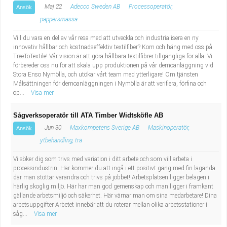
Maj 22
Adecco Sweden AB
Processoperatör,
Ansök
pappersmassa
Vill du vara en del av vår resa med att utveckla och industrialisera en ny
innovativ hållbar och kostnadseffektiv textilfiber? Kom och häng med oss på
TreeToTextile! Vår vision är att göra hållbara textilfibrer tillgängliga för alla. Vi
förbereder oss nu för att skala upp produktionen på vår demoanläggning vid
Stora Enso Nymölla, och utökar vårt team med ytterligare! Om tjänsten
Målsättningen för demoanläggningen i Nymölla är att verifiera, förfina och
op...
Visa mer
Sågverksoperatör till ATA Timber Widtsköfle AB
Jun 30
Maxkompetens Sverige AB
Maskinoperatör,
Ansök
ytbehandling, trä
Vi söker dig som trivs med variation i ditt arbete och som vill arbeta i
processindustrin. Här kommer du att ingå i ett positivt gäng med fin laganda
där man stöttar varandra och trivs på jobbet! Arbetsplatsen ligger belägen i
härlig skoglig miljö. Här har man god gemenskap och man ligger i framkant
gällande arbetsmiljö och säkerhet. Här värnar man om sina medarbetare! Dina
arbetsuppgifter Arbetet innebär att du roterar mellan olika arbetsstationer i
såg...
Visa mer