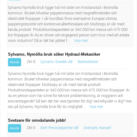
Sylvamo Nymölla bruk ligger två mil öster om Kristianstad i Bromölla
kommun. Bruket tillverkar pappersmassa med magnefitmetoden och
obestruket finpapper. I vår kundbas finns exempelvis Europas största
pappersgrossister och kontorsvaruåterförsäljare och Multicopy är vår mest
kända produkt. Produktionskapaciteten är 340 000 ton massa och 475 000
ton finpapper Är du en driven och engagerad person som trivs med att arbeta
inom industrin? Då är det här jobbet f...
Visa mer
Sylvamo, Nymölla bruk söker Hydraul-Mekaniker
Okt 8
Sylvamo Sweden AB
Bänkarbetare
Ansök
Sylvamo Nymölla bruk ligger två mil öster om Kristianstad i Bromölla
kommun. Bruket tillverkar pappersmassa med magnefitmetoden och
obestruket finpapper. Multicopy är vår mest kända produkt.
Produktionskapaciteten är 340 000 ton massa och 475 000 ton finpapper. Är
du en person som har sinne för teknisk problemlösning, är noggrann och
ansvarstagande? Då kan det här vara tjänsten för dig! Vad erbjuder vi dig? Hos
oss på Sylvamo, Nymölla bruk får du möjlighet...
Visa mer
Svetsare för omväxlande jobb!
Okt 6
Ikett Personalpartner AB
Svetsare, manuell
Ansök