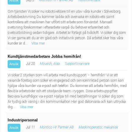
Sep 2
Montico Hr Partner AB
Robotsvetsare
Ansök
Om tjänsten Vi söker nu robotsvetsare till en utav våra kunder i Sölvesborg.
Arbetsbeskrivning Du kommer ladda och övervaka en robotsvets samt
kontrollera att maskinen har utfört sitt arbete som förväntat. Manuell
svetsning förekommer i efterarbete varpå du behöver erfarenhet och
svetsutbildning sedan tidigare. Arbetet är förlagt på tvåskift. Vi söker dig som
Vi ser gärna att du är en glad och initiativrik person. Då arbetet sker hos våra
kunder är d...
Visa mer
Kundtjänstmedarbetare Jobba hemifrån!
Jul 20
Mouesh, Alaa
Supportsvarvare
Ansök
Vi söker 2 stycken som vill arbeta med kundsupport – hemifrån! Vi är ett
växande företag som söker en engagerad och serviceinriktad person som kan
hjälpa våra kunder via e-post och telefon. Du kommer att arbeta hemifrån, med
flexibla arbetstider och ett stödjande team i ryggen. Dina arbetsuppgifter:
Besvara kundfrågor via e-post Hjälpa till med beställningar Vi söker dig som:
Är tydlig och vänlig i din kommunikation Har god datorvana och kan uttrycka
dig ...
Visa mer
Industripersonal
Jul 11
Montico Hr Partner AB
Maskinoperatör, mekanisk
Ansök