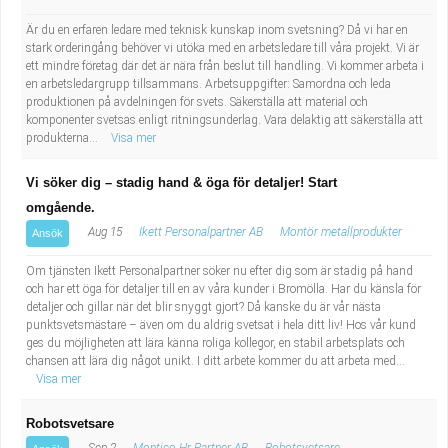
Är du en erfaren ledare med teknisk kunskap inom svetsning? Då vi har en
stark orderingång behöver vi utöka med en arbetsledare till våra projekt. Vi är
ett mindre företag där det är nära från beslut till handling. Vi kommer arbeta i
en arbetsledargrupp tillsammans. Arbetsuppgifter: Samordna och leda
produktionen på avdelningen för svets. Säkerställa att material och
komponenter svetsas enligt ritningsunderlag. Vara delaktig att säkerställa att
produkterna...
Visa mer
Vi söker dig – stadig hand & öga för detaljer! Start
omgående.
Aug 15
Ikett Personalpartner AB
Montör metallprodukter
Ansök
Om tjänsten Ikett Personalpartner söker nu efter dig som är stadig på hand
och har ett öga för detaljer till en av våra kunder i Bromölla. Har du känsla för
detaljer och gillar när det blir snyggt gjort? Då kanske du är vår nästa
punktsvetsmästare – även om du aldrig svetsat i hela ditt liv! Hos vår kund
ges du möjligheten att lära känna roliga kollegor, en stabil arbetsplats och
chansen att lära dig något unikt. I ditt arbete kommer du att arbeta med...
Visa mer
Robotsvetsare