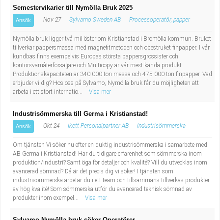
Semestervikarier till Nymölla Bruk 2025
Nov 27
Sylvamo Sweden AB
Processoperatör, papper
Ansök
Nymölla bruk ligger två mil öster om Kristianstad i Bromölla kommun. Bruket
tillverkar pappersmassa med magnefitmetoden och obestruket finpapper. I vår
kundbas finns exempelvis Europas största pappersgrossister och
kontorsvaruåterförsäljare och Multicopy är vår mest kända produkt.
Produktionskapaciteten är 340 000 ton massa och 475 000 ton finpapper. Vad
erbjuder vi dig? Hos oss på Sylvamo, Nymölla bruk får du möjligheten att
arbeta i ett stort internatio...
Visa mer
Industrisömmerska till Germa i Kristianstad!
Okt 24
Ikett Personalpartner AB
Industrisömmerska
Ansök
Om tjänsten Vi söker nu efter en duktig industrisömmerska i samarbete med
AB Germa i Kristianstad! Har du tidigare erfarenhet som sömmerska inom
produktion/industri? Samt öga för detaljer och kvalité? Vill du utvecklas inom
avancerad sömnad? Då är det precis dig vi söker! I tjänsten som
industrisömmerska arbetar du i ett team och tillsammans tillverkas produkter
av hög kvalité! Som sömmerska utför du avancerad teknisk sömnad av
produkter inom exempel...
Visa mer
Sylvamo Nymölla bruk söker Operatörer