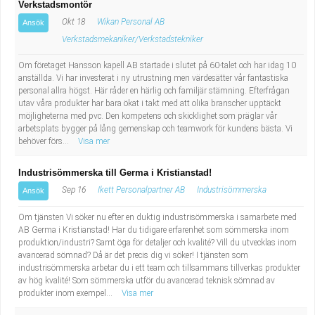
Verkstadsmontör
Okt 18
Wikan Personal AB
Ansök
Verkstadsmekaniker/Verkstadstekniker
Om företaget Hansson kapell AB startade i slutet på 60-talet och har idag 10
anställda. Vi har investerat i ny utrustning men värdesätter vår fantastiska
personal allra högst. Här råder en härlig och familjär stämning. Efterfrågan
utav våra produkter har bara ökat i takt med att olika branscher upptäckt
möjligheterna med pvc. Den kompetens och skicklighet som präglar vår
arbetsplats bygger på lång gemenskap och teamwork för kundens bästa. Vi
behöver förs...
Visa mer
Industrisömmerska till Germa i Kristianstad!
Sep 16
Ikett Personalpartner AB
Industrisömmerska
Ansök
Om tjänsten Vi söker nu efter en duktig industrisömmerska i samarbete med
AB Germa i Kristianstad! Har du tidigare erfarenhet som sömmerska inom
produktion/industri? Samt öga för detaljer och kvalité? Vill du utvecklas inom
avancerad sömnad? Då är det precis dig vi söker! I tjänsten som
industrisömmerska arbetar du i ett team och tillsammans tillverkas produkter
av hög kvalité! Som sömmerska utför du avancerad teknisk sömnad av
produkter inom exempel...
Visa mer