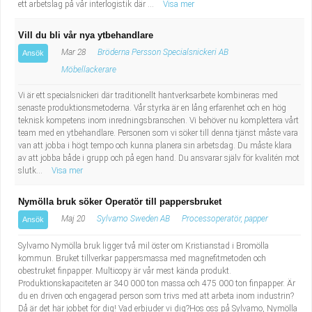
ett arbetslag på vår interlogistik där ...
Visa mer
Vill du bli vår nya ytbehandlare
Mar 28
Bröderna Persson Specialsnickeri AB
Ansök
Möbellackerare
Vi är ett specialsnickeri där traditionellt hantverksarbete kombineras med
senaste produktionsmetoderna. Vår styrka är en lång erfarenhet och en hög
teknisk kompetens inom inredningsbranschen. Vi behöver nu komplettera vårt
team med en ytbehandlare. Personen som vi söker till denna tjänst måste vara
van att jobba i högt tempo och kunna planera sin arbetsdag. Du måste klara
av att jobba både i grupp och på egen hand. Du ansvarar själv för kvalitén mot
slutk...
Visa mer
Nymölla bruk söker Operatör till pappersbruket
Maj 20
Sylvamo Sweden AB
Processoperatör, papper
Ansök
Sylvamo Nymölla bruk ligger två mil öster om Kristianstad i Bromölla
kommun. Bruket tillverkar pappersmassa med magnefitmetoden och
obestruket finpapper. Multicopy är vår mest kända produkt.
Produktionskapaciteten är 340 000 ton massa och 475 000 ton finpapper. Är
du en driven och engagerad person som trivs med att arbeta inom industrin?
Då är det här jobbet för dig! Vad erbjuder vi dig?Hos oss på Sylvamo, Nymölla