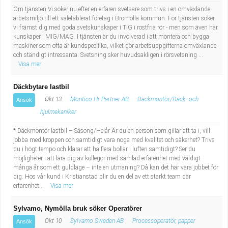
Om tjänsten Vi söker nu efter en erfaren svetsare som trivs i en omväxlande
arbetsmiljö till ett väletablerat företag i Bromölla kommun. För tjänsten söker
vi främst dig med goda svetskunskaper i TIG i rostfria rör - men som även har
kunskaper i MIG/MAG. I tjänsten är du involverad i att montera och bygga
maskiner som ofta är kundspecifika, vilket gör arbetsuppgifterna omväxlande
och ständigt intressanta. Svetsning sker huvudsakligen i rörsvetsning ...
Visa mer
Däckbytare lastbil
Okt 13
Montico Hr Partner AB
Däckmontör/Däck- och
Ansök
hjulmekaniker
* Däckmontör lastbil – Säsong/Helår Är du en person som gillar att ta i, vill
jobba med kroppen och samtidigt vara noga med kvalitet och säkerhet? Trivs
du i högt tempo och klarar att ha flera bollar i luften samtidigt? Ser du
möjligheter i att lära dig av kollegor med samlad erfarenhet med väldigt
många år som ett guldläge – inte en utmaning? Då kan det här vara jobbet för
dig. Hos vår kund i Kristianstad blir du en del av ett starkt team där
erfarenhet...
Visa mer
Sylvamo, Nymölla bruk söker Operatörer
Okt 10
Sylvamo Sweden AB
Processoperatör, papper
Ansök