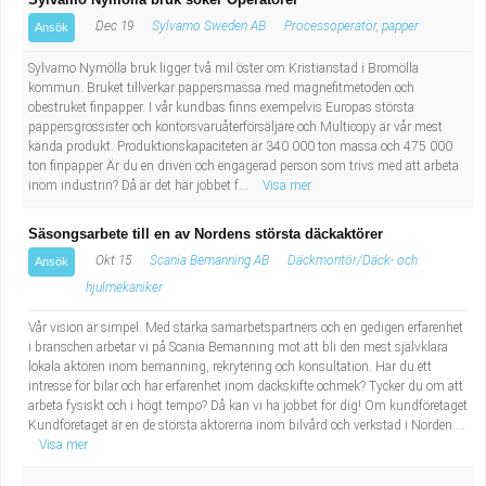
Dec 19
Sylvamo Sweden AB
Processoperatör, papper
Ansök
Sylvamo Nymölla bruk ligger två mil öster om Kristianstad i Bromölla
kommun. Bruket tillverkar pappersmassa med magnefitmetoden och
obestruket finpapper. I vår kundbas finns exempelvis Europas största
pappersgrossister och kontorsvaruåterförsäljare och Multicopy är vår mest
kända produkt. Produktionskapaciteten är 340 000 ton massa och 475 000
ton finpapper Är du en driven och engagerad person som trivs med att arbeta
inom industrin? Då är det här jobbet f...
Visa mer
Säsongsarbete till en av Nordens största däckaktörer
Okt 15
Scania Bemanning AB
Däckmontör/Däck- och
Ansök
hjulmekaniker
Vår vision är simpel. Med starka samarbetspartners och en gedigen erfarenhet
i branschen arbetar vi på Scania Bemanning mot att bli den mest självklara
lokala aktören inom bemanning, rekrytering och konsultation. Har du ett
intresse för bilar och har erfarenhet inom däckskifte ochmek? Tycker du om att
arbeta fysiskt och i högt tempo? Då kan vi ha jobbet för dig! Om kundföretaget
Kundföretaget är en de största aktörerna inom bilvård och verkstad i Norden....
Visa mer