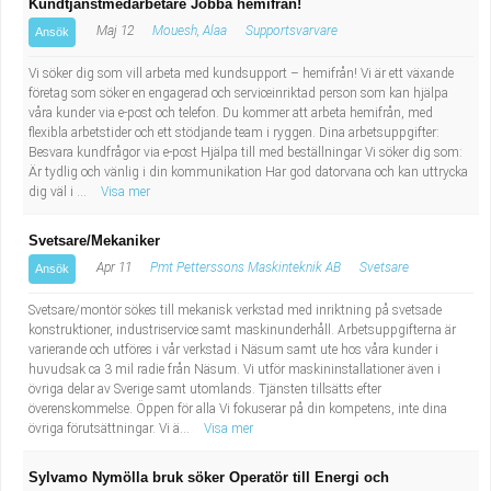
Kundtjänstmedarbetare Jobba hemifrån!
Maj 12
Mouesh, Alaa
Supportsvarvare
Ansök
Vi söker dig som vill arbeta med kundsupport – hemifrån! Vi är ett växande
företag som söker en engagerad och serviceinriktad person som kan hjälpa
våra kunder via e-post och telefon. Du kommer att arbeta hemifrån, med
flexibla arbetstider och ett stödjande team i ryggen. Dina arbetsuppgifter:
Besvara kundfrågor via e-post Hjälpa till med beställningar Vi söker dig som:
Är tydlig och vänlig i din kommunikation Har god datorvana och kan uttrycka
dig väl i ...
Visa mer
Svetsare/Mekaniker
Apr 11
Pmt Petterssons Maskinteknik AB
Svetsare
Ansök
Svetsare/montör sökes till mekanisk verkstad med inriktning på svetsade
konstruktioner, industriservice samt maskinunderhåll. Arbetsuppgifterna är
varierande och utföres i vår verkstad i Näsum samt ute hos våra kunder i
huvudsak ca 3 mil radie från Näsum. Vi utför maskininstallationer även i
övriga delar av Sverige samt utomlands. Tjänsten tillsätts efter
överenskommelse. Öppen för alla Vi fokuserar på din kompetens, inte dina
övriga förutsättningar. Vi ä...
Visa mer
Sylvamo Nymölla bruk söker Operatör till Energi och