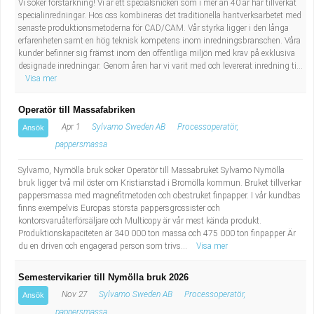
Vi söker förstärkning! Vi är ett specialsnickeri som i mer än 40 år har tillverkat
Industriell tillverkning
Behandlingsassistent/Socialpedagog
specialinredningar. Hos oss kombineras det traditionella hantverksarbetet med
senaste produktionsmetoderna för CAD/CAM. Vår styrka ligger i den långa
erfarenheten samt en hög teknisk kompetens inom inredningsbranschen. Våra
Installation, drift, underhåll
Tandsköterska
kunder befinner sig främst inom den offentliga miljön med krav på exklusiva
designade inredningar. Genom åren har vi varit med och levererat inredning ti...
Visa mer
Kropps- och skönhetsvård
Budbilsförare
Operatör till Massafabriken
Kultur, media, design
Tidningsbud/Tidningsdistributör
Apr 1
Sylvamo Sweden AB
Processoperatör,
Ansök
pappersmassa
Militärt arbete
Lärare i fritidshem/Fritidspedagog
Sylvamo, Nymölla bruk söker Operatör till Massabruket Sylvamo Nymölla
bruk ligger två mil öster om Kristianstad i Bromölla kommun. Bruket tillverkar
Naturbruk
Taxiförare/Taxichaufför
pappersmassa med magnefitmetoden och obestruket finpapper. I vår kundbas
finns exempelvis Europas största pappersgrossister och
Naturvetenskapligt arbete
Läkarsekreterare/Vårdadmin/Medicinsk
kontorsvaruåterförsäljare och Multicopy är vår mest kända produkt.
Produktionskapaciteten är 340 000 ton massa och 475 000 ton finpapper Är
du en driven och engagerad person som trivs...
Visa mer
sekreterare
Pedagogiskt arbete
Semestervikarier till Nymölla bruk 2026
Lastbilsförare m.fl.
Sanering och renhållning
Nov 27
Sylvamo Sweden AB
Processoperatör,
Ansök
pappersmassa