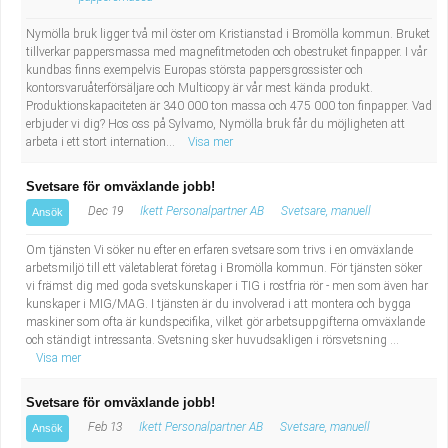
Fastighetsskötare
Socialt arbete
Nymölla bruk ligger två mil öster om Kristianstad i Bromölla kommun. Bruket
tillverkar pappersmassa med magnefitmetoden och obestruket finpapper. I vår
Informatör/Kommunikatör
Säkerhetsarbete
kundbas finns exempelvis Europas största pappersgrossister och
kontorsvaruåterförsäljare och Multicopy är vår mest kända produkt.
Brevbärare
Produktionskapaciteten är 340 000 ton massa och 475 000 ton finpapper. Vad
Tekniskt arbete
erbjuder vi dig? Hos oss på Sylvamo, Nymölla bruk får du möjligheten att
arbeta i ett stort internation...
Visa mer
Sjuksköterska, grundutbildad
Transport
Svetsare för omväxlande jobb!
Kock, storhushåll
Dec 19
Ikett Personalpartner AB
Svetsare, manuell
Ansök
Om tjänsten Vi söker nu efter en erfaren svetsare som trivs i en omväxlande
Undersköterska, vård- o specialavd. o mottagning
arbetsmiljö till ett väletablerat företag i Bromölla kommun. För tjänsten söker
vi främst dig med goda svetskunskaper i TIG i rostfria rör - men som även har
Bibliotekarie
kunskaper i MIG/MAG. I tjänsten är du involverad i att montera och bygga
maskiner som ofta är kundspecifika, vilket gör arbetsuppgifterna omväxlande
och ständigt intressanta. Svetsning sker huvudsakligen i rörsvetsning ...
Administrativ assistent
Visa mer
Lärare i gymnasiet
Svetsare för omväxlande jobb!
Feb 13
Ikett Personalpartner AB
Svetsare, manuell
Ansök