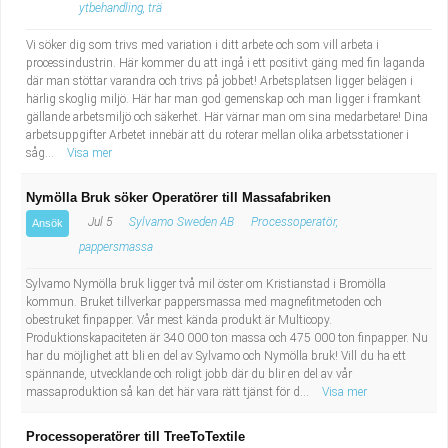
ytbehandling, trä
Vi söker dig som trivs med variation i ditt arbete och som vill arbeta i
processindustrin. Här kommer du att ingå i ett positivt gäng med fin laganda
där man stöttar varandra och trivs på jobbet! Arbetsplatsen ligger belägen i
härlig skoglig miljö. Här har man god gemenskap och man ligger i framkant
gällande arbetsmiljö och säkerhet. Här värnar man om sina medarbetare! Dina
arbetsuppgifter Arbetet innebär att du roterar mellan olika arbetsstationer i
såg...
Visa mer
Nymölla Bruk söker Operatörer till Massafabriken
Jul 5
Sylvamo Sweden AB
Processoperatör,
Ansök
pappersmassa
Sylvamo Nymölla bruk ligger två mil öster om Kristianstad i Bromölla
kommun. Bruket tillverkar pappersmassa med magnefitmetoden och
obestruket finpapper. Vår mest kända produkt är Multicopy.
Produktionskapaciteten är 340 000 ton massa och 475 000 ton finpapper. Nu
har du möjlighet att bli en del av Sylvamo och Nymölla bruk! Vill du ha ett
spännande, utvecklande och roligt jobb där du blir en del av vår
massaproduktion så kan det här vara rätt tjänst för d...
Visa mer
Processoperatörer till TreeToTextile