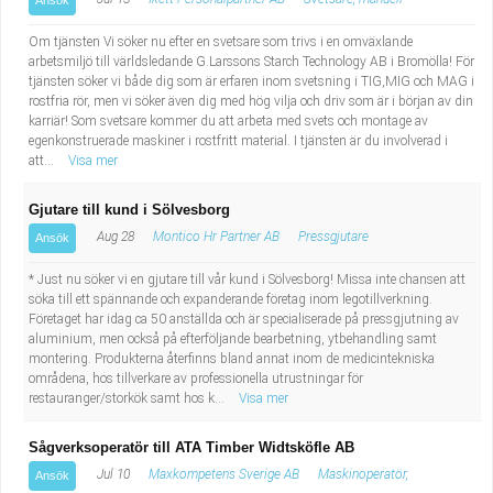
Ansök
Om tjänsten Vi söker nu efter en svetsare som trivs i en omväxlande
arbetsmiljö till världsledande G.Larssons Starch Technology AB i Bromölla! För
tjänsten söker vi både dig som är erfaren inom svetsning i TIG,MIG och MAG i
rostfria rör, men vi söker även dig med hög vilja och driv som är i början av din
karriär! Som svetsare kommer du att arbeta med svets och montage av
egenkonstruerade maskiner i rostfritt material. I tjänsten är du involverad i
att...
Visa mer
Gjutare till kund i Sölvesborg
Aug 28
Montico Hr Partner AB
Pressgjutare
Ansök
* Just nu söker vi en gjutare till vår kund i Sölvesborg! Missa inte chansen att
söka till ett spännande och expanderande företag inom legotillverkning.
Företaget har idag ca 50 anställda och är specialiserade på pressgjutning av
aluminium, men också på efterföljande bearbetning, ytbehandling samt
montering. Produkterna återfinns bland annat inom de medicintekniska
områdena, hos tillverkare av professionella utrustningar för
restauranger/storkök samt hos k...
Visa mer
Sågverksoperatör till ATA Timber Widtsköfle AB
Jul 10
Maxkompetens Sverige AB
Maskinoperatör,
Ansök